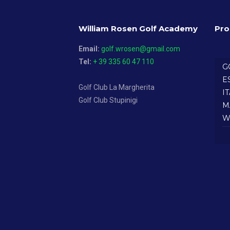
William Rosen Golf Academy
Pro
Email:
golf.wrosen@gmail.com
Tel:
+ 39 335 60 47 110
G
E
Golf Club La Margherita
I
Golf Club Stupinigi
M
W