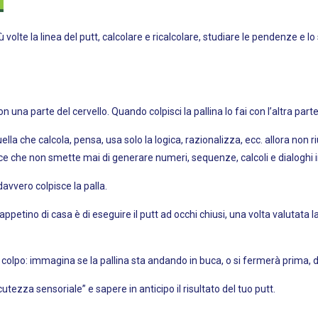
volte la linea del putt, calcolare e ricalcolare, studiare le pendenze e lo
n una parte del cervello. Quando colpisci la pallina lo fai con l’altra parte
la che calcola, pensa, usa solo la logica, razionalizza, ecc. allora non ri
ice che non smette mai di generare numeri, sequenze, calcoli e dialoghi int
avvero colpisce la palla.
petino di casa è di eseguire il putt ad occhi chiusi, una volta valutata la
l colpo: immagina se la pallina sta andando in buca, o si fermerà prima, do
zza sensoriale” e sapere in anticipo il risultato del tuo putt.