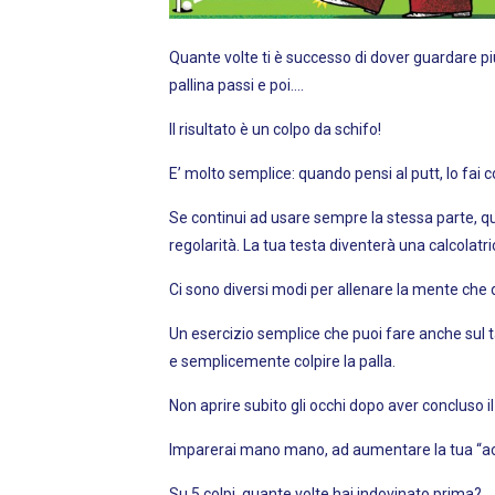
Quante volte ti è successo di dover guardare più 
pallina passi e poi….
Il risultato è un colpo da schifo!
E’ molto semplice: quando pensi al putt, lo fai co
Se continui ad usare sempre la stessa parte, quel
regolarità. La tua testa diventerà una calcolatr
Ci sono diversi modi per allenare la mente che d
Un esercizio semplice che puoi fare anche sul tap
e semplicemente colpire la palla.
Non aprire subito gli occhi dopo aver concluso i
Imparerai mano mano, ad aumentare la tua “acute
Su 5 colpi, quante volte hai indovinato prima?