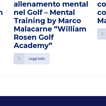
allenamento mental
co
m
nel Golf – Mental
co
Training by Marco
Ma
Malacarne “William
Rosen Golf
Academy”
Leggi tutto