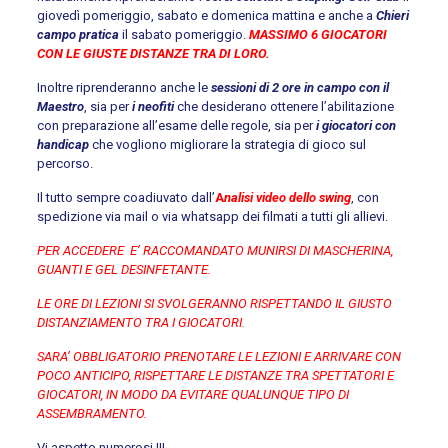
giovedì pomeriggio, sabato e domenica mattina e anche a
Chieri
campo pratica
il sabato pomeriggio.
MASSIMO 6 GIOCATORI
CON LE GIUSTE DISTANZE TRA DI LORO.
Inoltre riprenderanno anche le
sessioni di 2 ore in campo con il
Maestro
, sia per
i neofiti
che desiderano ottenere l’abilitazione
con preparazione all’esame delle regole, sia per
i giocatori con
handicap
che vogliono migliorare la strategia di gioco sul
percorso.
Il tutto sempre coadiuvato dall’
A
nalisi video dello swing
, con
spedizione via mail o via whatsapp dei filmati a tutti gli allievi.
PER ACCEDERE E’ RACCOMANDATO MUNIRSI DI MASCHERINA,
GUANTI E GEL DESINFETANTE.
LE ORE DI LEZIONI SI SVOLGERANNO RISPETTANDO IL GIUSTO
DISTANZIAMENTO TRA I GIOCATORI.
SARA’ OBBLIGATORIO PRENOTARE LE LEZIONI E ARRIVARE CON
POCO ANTICIPO, RISPETTARE LE DISTANZE TRA SPETTATORI E
GIOCATORI, IN MODO DA EVITARE QUALUNQUE TIPO DI
ASSEMBRAMENTO.
Vi aspetto numerosi !!!