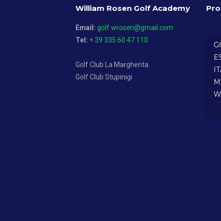
William Rosen Golf Academy
Pro
Email:
golf.wrosen@gmail.com
Tel:
+ 39 335 60 47 110
G
E
Golf Club La Margherita
I
Golf Club Stupinigi
M
W