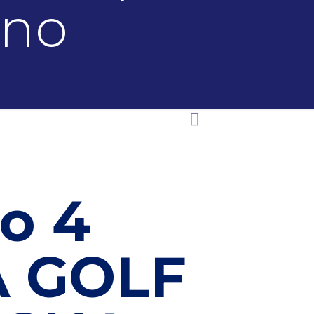
gno
o 4
A GOLF