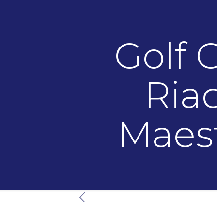
Golf 
Riad
Maest