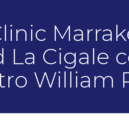
Clinic Marrak
 La Cigale c
ro William