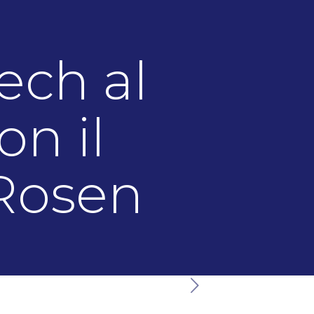
ech al
on il
 Rosen