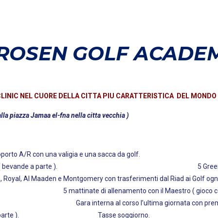
 ROSEN GOLF ACADE
CLINIC NEL CUORE DELLA CITTA PIU CARATTERISTICA DEL MONDO !!
 piazza Jamaa el-fna nella citta vecchia )
n trasfert Aeroporto A/R con una valigia e una
nde a parte ). 5 Green fee 18 buche ( 9 
is, Royal, Al Maaden e Montgomery con trasferimenti dal Riad ai Golf og
mento con il Maestro ( gioco corto e gioco lung
 ) Gara interna al corso l’ultima giornata con pre
ichiesta ( a parte ). Tasse soggiorno.