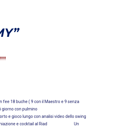
MY”
!!!
 sacca da golf.
con il Maestro e 9 senza
ni giorno con pulmino
o con analisi video dello swing
miazione e cocktail al Riad Un