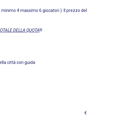
iocatori ). Il prezzo del
TOTALE DELLA QUOTA
!!!
 sacca da golf.
 con guida
ra doppia. €