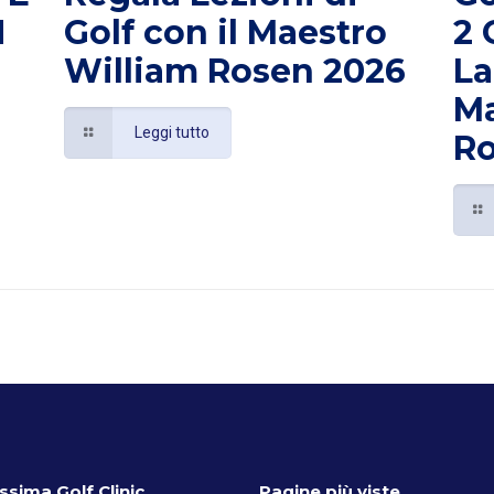
N
Golf con il Maestro
2 
William Rosen 2026
La
Ma
Leggi tutto
R
ssima Golf Clinic
Pagine più viste