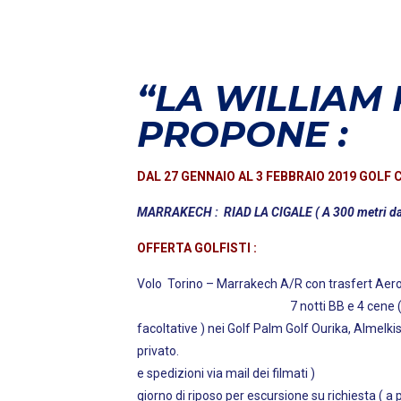
“LA WILLIAM
PROPONE :
DAL 27 GENNAIO AL 3 FEBBRAIO 2019 GOLF 
MARRAKECH : RIAD LA CIGALE ( A 300 metri dalla
OFFERTA GOLFISTI :
Volo Torino – Marrakech A/R co
7 notti BB e 4 cene ( beva
facoltative ) nei Golf Palm Golf Ourika, Almelk
privato. 5 mattinate di allena
e spedizioni via mail dei filmati
giorno di riposo per escursione su r