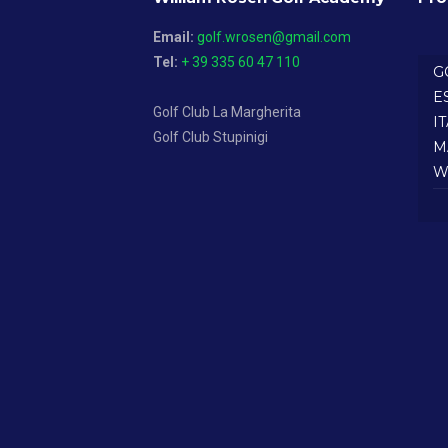
Email:
golf.wrosen@gmail.com
Tel:
+ 39 335 60 47 110
G
E
Golf Club La Margherita
I
Golf Club Stupinigi
M
W