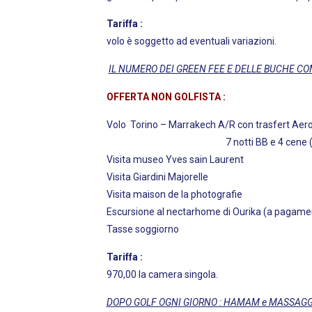
Tariffa :
€ 1400,00 a persona 
volo è soggetto ad eventual
IL NUMERO DEI GREEN FEE E DELLE BUCHE CO
OFFERTA NON GOLFISTA :
Volo Torino – Marrakech A/R co
7 notti BB e 4 cene ( b
Visita museo Yves sain Laurent
Visita Giardini Majorelle
Visita maison de la photografie
Escursione al nectarhome di Ourika (a pagame
Tasse soggiorno
Tariffa :
€ 820,00 
970,00 la camera singola.
DOPO GOLF OGNI GIORNO : HAMAM e MASSAGG