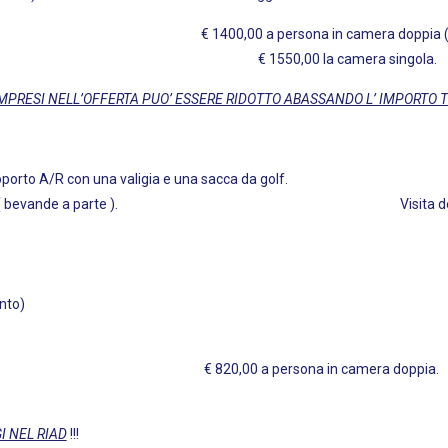
in camera doppia ( minimo 4 massimo 6 g
i variazioni. € 1550,00 la camera singola.
MPRESI NELL’OFFERTA PUO’ ESSERE RIDOTTO ABASSANDO L’ IMPORTO 
n trasfert Aeroporto A/R con una valigia e una
evande a parte ). Visita della città
nto)
a persona in came
I NEL RIAD
!!!