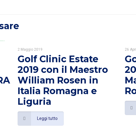
sare
2 Maggio 2019
26 Apr
Golf Clinic Estate
Go
2019 con il Maestro
20
RA
William Rosen in
Ma
Italia Romagna e
R
Liguria
Leggi tutto