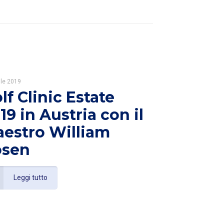
ile 2019
lf Clinic Estate
19 in Austria con il
estro William
osen
Leggi tutto