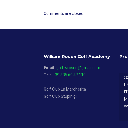
Comments are closed.
William Rosen Golf Academy
Pro
Email:
golf.wrosen@gmail.com
Tel:
+ 39 335 60 47 110
G
E
Golf Club La Margherita
I
Golf Club Stupinigi
M
W