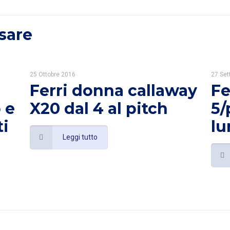
sare
25 Ottobre 2016
27 Se
Ferri donna callaway
Fe
 e
X20 dal 4 al pitch
5/
ti
lu
Leggi tutto