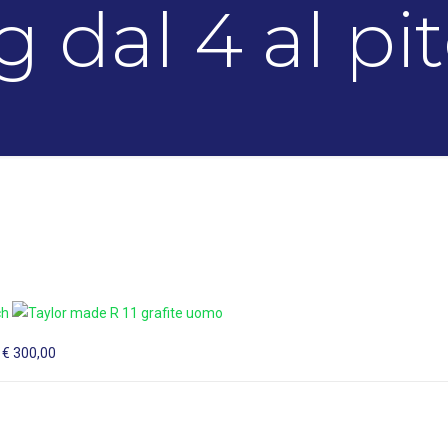
g dal 4 al pi
: € 300,00