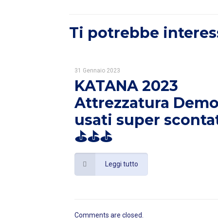
Ti potrebbe interes
31 Gennaio 2023
KATANA 2023
Attrezzatura Demo
usati super sconta
⛳️⛳️⛳️
Leggi tutto
Comments are closed.