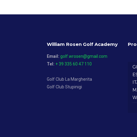
William Rosen Golf Academy
Pro
Email:
golf.wrosen@gmail.com
Tel:
+ 39 335 60 47 110
G
E
Golf Club La Margherita
I
Golf Club Stupinigi
M
W