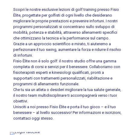
Scopri le nostre esclusive lezioni di golf training presso Fisio
Èlite, progettate per golfisti di ogni livello che desiderano
migliorare le proprie prestazioni e prevenire infortuni. I nostri
programmi personalizzati si concentrano sullo sviluppo di
mobilità, potenza e stabilità, attraverso allenamenti specifici
che ottimizzano la tecnica e la performance sul campo.
Grazie a un approccio scientifico e mirato, ti aiuteremo a
perfezionare il tuo swing, aumentare la forza e ridurre il rischio
di infortuni.
Fisio Èlite non è solo golf: il nostro studio offre una gamma
completa di corsi e servizi per il benessere. Collaboriamo con
fisioterapisti esperti e kinesiologi qualificati, pronti a
supportarti con trattamenti personalizzati, riabilitazione e
programmi di allenamento funzionale.
Che tu sia un atleta o desideri migliorare la tua salute generale,
il nostro team multidisciplinare ti accompagnerà verso i tuoi
obiettivi.
Unisciti a noi presso Fisio Èlite e porta il tuo gioco – e il tuo
benessere – al livello successivo! Per informazioni e iscrizioni,
contattaci oggi stesso.