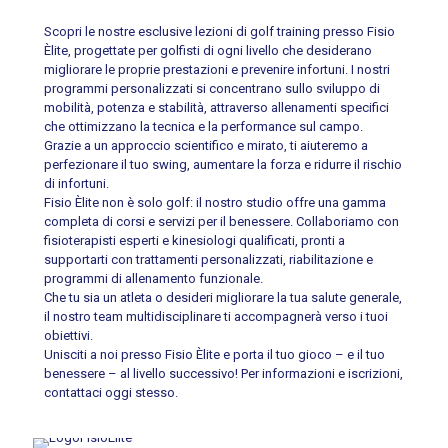
Scopri le nostre esclusive lezioni di golf training presso Fisio
Èlite, progettate per golfisti di ogni livello che desiderano
migliorare le proprie prestazioni e prevenire infortuni. I nostri
programmi personalizzati si concentrano sullo sviluppo di
mobilità, potenza e stabilità, attraverso allenamenti specifici
che ottimizzano la tecnica e la performance sul campo.
Grazie a un approccio scientifico e mirato, ti aiuteremo a
perfezionare il tuo swing, aumentare la forza e ridurre il rischio
di infortuni.
Fisio Èlite non è solo golf: il nostro studio offre una gamma
completa di corsi e servizi per il benessere. Collaboriamo con
fisioterapisti esperti e kinesiologi qualificati, pronti a
supportarti con trattamenti personalizzati, riabilitazione e
programmi di allenamento funzionale.
Che tu sia un atleta o desideri migliorare la tua salute generale,
il nostro team multidisciplinare ti accompagnerà verso i tuoi
obiettivi.
Unisciti a noi presso Fisio Èlite e porta il tuo gioco – e il tuo
benessere – al livello successivo! Per informazioni e iscrizioni,
contattaci oggi stesso.