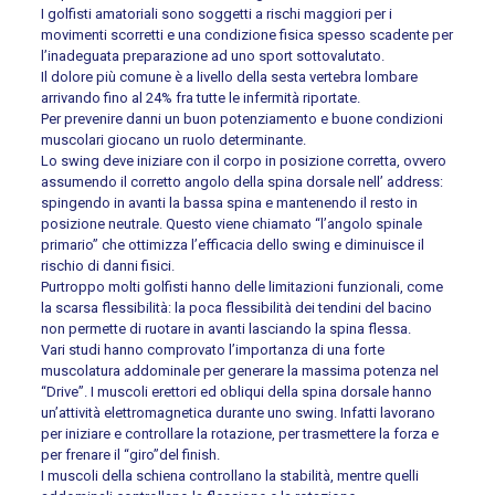
I golfisti amatoriali sono soggetti a rischi maggiori per i
movimenti scorretti e una condizione fisica spesso scadente per
l’inadeguata preparazione ad uno sport sottovalutato.
Il dolore più comune è a livello della sesta vertebra lombare
arrivando fino al 24% fra tutte le infermità riportate.
Per prevenire danni un buon potenziamento e buone condizioni
muscolari giocano un ruolo determinante.
Lo swing deve iniziare con il corpo in posizione corretta, ovvero
assumendo il corretto angolo della spina dorsale nell’ address:
spingendo in avanti la bassa spina e mantenendo il resto in
posizione neutrale. Questo viene chiamato “l’angolo spinale
primario” che ottimizza l’efficacia dello swing e diminuisce il
rischio di danni fisici.
Purtroppo molti golfisti hanno delle limitazioni funzionali, come
la scarsa flessibilità: la poca flessibilità dei tendini del bacino
non permette di ruotare in avanti lasciando la spina flessa.
Vari studi hanno comprovato l’importanza di una forte
muscolatura addominale per generare la massima potenza nel
“Drive”. I muscoli erettori ed obliqui della spina dorsale hanno
un’attività elettromagnetica durante uno swing. Infatti lavorano
per iniziare e controllare la rotazione, per trasmettere la forza e
per frenare il “giro”del finish.
I muscoli della schiena controllano la stabilità, mentre quelli