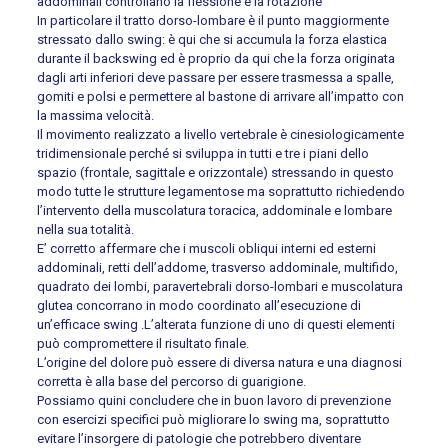
addominali controllano la flessione e la rotazione
In particolare il tratto dorso-lombare è il punto maggiormente
stressato dallo swing: è qui che si accumula la forza elastica
durante il backswing ed è proprio da qui che la forza originata
dagli arti inferiori deve passare per essere trasmessa a spalle,
gomiti e polsi e permettere al bastone di arrivare all’impatto con
la massima velocità.
Il movimento realizzato a livello vertebrale è cinesiologicamente
tridimensionale perché si sviluppa in tutti e tre i piani dello
spazio (frontale, sagittale e orizzontale) stressando in questo
modo tutte le strutture legamentose ma soprattutto richiedendo
l’intervento della muscolatura toracica, addominale e lombare
nella sua totalità.
E’ corretto affermare che i muscoli obliqui interni ed esterni
addominali, retti dell’addome, trasverso addominale, multifido,
quadrato dei lombi, paravertebrali dorso-lombari e muscolatura
glutea concorrano in modo coordinato all’esecuzione di
un’efficace swing .L’alterata funzione di uno di questi elementi
può compromettere il risultato finale.
L’origine del dolore può essere di diversa natura e una diagnosi
corretta è alla base del percorso di guarigione.
Possiamo quini concludere che in buon lavoro di prevenzione
con esercizi specifici può migliorare lo swing ma, soprattutto
evitare l’insorgere di patologie che potrebbero diventare