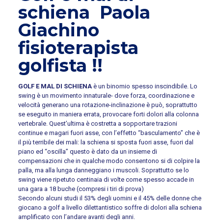
schiena Paola
Giachino
fisioterapista
golfista !!
GOLF E MAL DI SCHIENA
è un binomio spesso inscindibile. Lo
swing è un movimento innaturale- dove forza, coordinazione e
velocità generano una rotazione-inclinazione è può, soprattutto
se eseguito in maniera errata, provocare forti dolori alla colonna
vertebrale. Quest’ultima è costretta a sopportare trazioni
continue e magari fuori asse, con l’effetto “basculamento” che è
il più terribile dei mali: la schiena si sposta fuori asse, fuori dal
piano ed “oscilla” questo è dato da un insieme di
compensazioni che in qualche modo consentono si di colpire la
palla, ma alla lunga danneggiano i muscoli. Soprattutto se lo
swing viene ripetuto centinaia di volte come spesso accade in
una gara a 18 buche (compresi i tiri di prova)
Secondo alcuni studi il 53% degli uomini e il 45% delle donne che
giocano a golf a livello dilettantistico soffre di dolori alla schiena
amplificato con l’andare avanti degli anni.