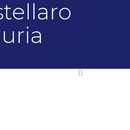
tellaro
guria