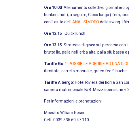
Ore 10 00
: Allenamento collettivo giornaliero 
bunker shot ), a seguire, Gioco lungo ( ferri,
con l’ aiuto dell’
ANALISI VIDEO
dello swing. I fil
Ore 12 15
: Quick lunch
Ore 13 15
: Strategia di gioco sul percorso c
brutto lie, palla nell’ erba alta, palla più bassa e
Tariffe Golf
:
POSSIBILE ADERIRE AD UNA GI
illimitate, carrello manuale, green fee 9 buche.
Tariffe Albergo
: Hotel Riviera dei fiori a San
camera matrimoniale B/B. Mezza pensione € 25
Per informazioni e prenotazioni:
Maestro William Rosen
Cell : 0039 335 60 47 110