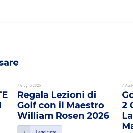
sare
7 Giugno 2025
7 Apri
TE
Regala Lezioni di
Go
N
Golf con il Maestro
2 
William Rosen 2026
La
Ma
Leggi tutto