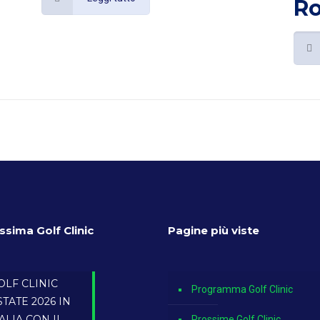
R
ssima Golf Clinic
Pagine più viste
OLF CLINIC
Programma Golf Clinic
STATE 2026 IN
TALIA CON IL
Prossime Golf Clinic