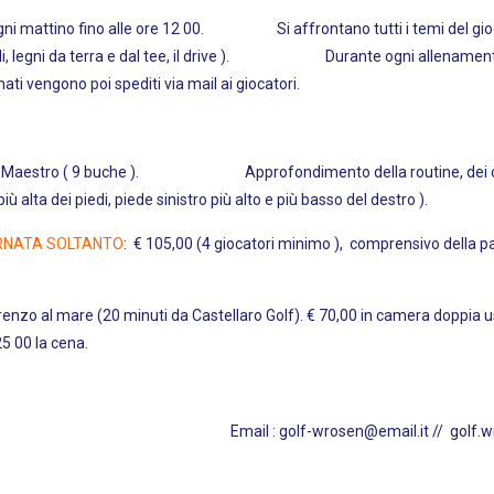
ogni mattino fino alle ore 12 00. Si affrontano tutti i temi del gioco 
 ibridi, legni da terra e dal tee, il drive ). Durante ogni allenament
mati vengono poi spediti via mail ai giocatori.
on il Maestro ( 9 buche ). Approfondimento della routine, dei colpi c
 più alta dei piedi, piede sinistro più alto e più basso del destro ).
ORNATA SOLTANTO
: € 105,00 (4 giocatori minimo ), comprensivo della pa
 Lorenzo al mare (20 minuti da Castellaro Golf). € 70,00 in camera doppia 
 00 la cena.
 Email : golf-wrosen@email.it //