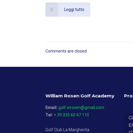
Leggi tutto
Comments are closed.
William Rosen Golf Academy
Pro
Email:
golf.wrosen@gmail.com
Tel:
+ 39 335 60 47 110
G
E
Golf Club La Margherita
I