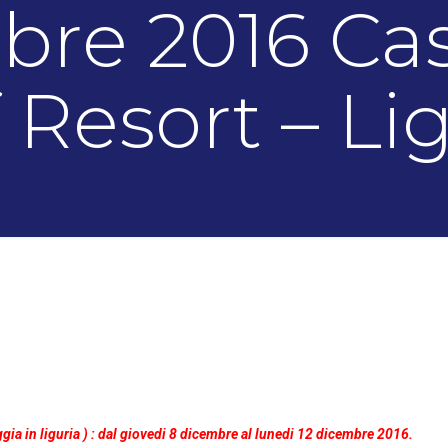
re 2016 Cas
 Resort – Li
ggia in liguria ) : dal giovedi 8 dicembre al lunedi 12 dicembre 2016.