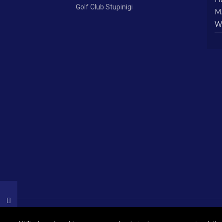
Golf Club Stupinigi
M
W
William Rosen Golf Academy - Powered by
ENR