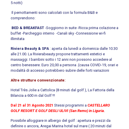
5 notti)
Il pernottamenti sono calcolati con la formula B&B e
comprendono:
BED & BREAKFAST
-Soggiorno in suite -Ricca prima colazione a
buffet -Parcheggio interno -Canali sky -Connessione wi-fi
illimitata
Riviera Beauty & SPA
: aperta da lunedì a domenica dalle 10.30
alle 21.00. La Rivierabeauty propone trattamenti estetici e
massaggi. I bambini sotto i 12 anni non possono accedere al
centro benessere. Euro 20,00 a persona .(causa COVID-19, orari e
modalità di accesso potrebbero subire delle forti variazioni
Altre strutture convenzionate:
Hotel Très Jolie a Cattolica (8 minuti dal golf ), La Fattoria della
Bilancia a 600 m dal Golf !!!
Dal 21 al 31 Agosto 2021
Stessi programmi a
CASTELLARO
GOLF RESORT E GOLF DEGLI ULIVI (San Remo) in Liguria.
Possibile alloggiare in albergo del golf : apertura e prezzi da
definire o ancora, Aregai Marina hotel sul mare ( 20 minuti dal