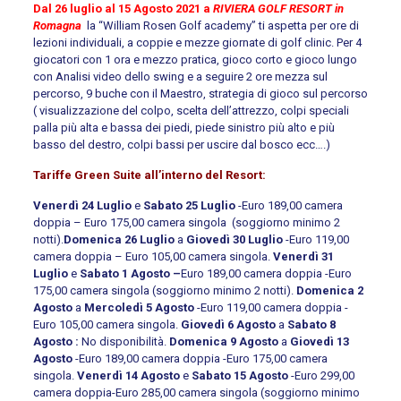
Dal 26 luglio al 15 Agosto 2021
a
RIVIERA GOLF RESORT in
Romagna
la “William Rosen Golf academy” ti aspetta per ore di
lezioni individuali, a coppie e mezze giornate di golf clinic. Per 4
giocatori con 1 ora e mezzo pratica, gioco corto e gioco lungo
con Analisi video dello swing e a seguire 2 ore mezza sul
percorso, 9 buche con il Maestro, strategia di gioco sul percorso
( visualizzazione del colpo, scelta dell’attrezzo, colpi speciali
palla più alta e bassa dei piedi, piede sinistro più alto e più
basso del destro, colpi bassi per uscire dal bosco ecc….)
Tariffe Green Suite all’interno del Resort:
Venerdì 24 Luglio
e
Sabato 25 Luglio
-Euro 189,00 camera
doppia – Euro 175,00 camera singola (soggiorno minimo 2
notti).
Domenica 26 Luglio
a
Giovedì 30 Luglio
-Euro 119,00
camera doppia – Euro 105,00 camera singola.
Venerdì 31
Luglio
e
Sabato 1 Agosto –
Euro 189,00 camera doppia -Euro
175,00 camera singola (soggiorno minimo 2 notti).
Domenica 2
Agosto
a
Mercoledì 5 Agosto
-Euro 119,00 camera doppia -
Euro 105,00 camera singola.
Giovedì 6 Agosto
a
Sabato 8
Agosto :
No disponibilità.
Domenica 9 Agosto
a
Giovedì 13
Agosto
-Euro 189,00 camera doppia -Euro 175,00 camera
singola.
Venerdì 14 Agosto
e
Sabato 15 Agosto
-Euro 299,00
camera doppia-Euro 285,00 camera singola (soggiorno minimo