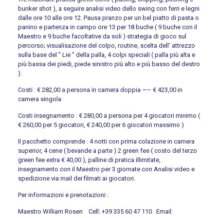
bunker shot ), a seguire analisi video dello swing con ferri e legni
dalle ore 10 alle ore 12. Pausa pranzo per un bel piatto di pasta o
panino e partenza in campo ore 13 per 18 buche ( 9 buche con il
Maestro e 9 buche facoltative da soli ) strategia di gioco sul
percorso; visualisazione del colpo, routine, scelta dell’ attrezzo
sulla base del ” Lie ” della palla, 4 colpi speciali ( palla più alta e
più bassa dei piedi, piede sinistro più alto e più basso del destro
).
Costi : € 282,00 a persona in camera doppia —– € 423,00 in
camera singola
Costi insegnamento : € 280,00 a persona per 4 giocatori minimo (
€ 260,00 per 5 giocatori, € 240,00 per 6 giocatori massimo )
Il pacchetto comprende : 4 notti con prima colazione in camera
superior, 4 cene ( bevande a parte ) 2 green fee ( costo del terzo
green fee extra € 40,00 ), palline di pratica illimitate,
insegnamento con il Maestro per 3 giornate con Analisi video e
spedizione via mail dei filmati ai giocatori.
Per informazioni e prenotazioni :
Maestro William Rosen Cell: +39 335 60 47 110 Email: