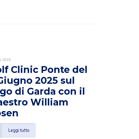
le 2025
lf Clinic Ponte del
Giugno 2025 sul
go di Garda con il
estro William
osen
Leggi tutto