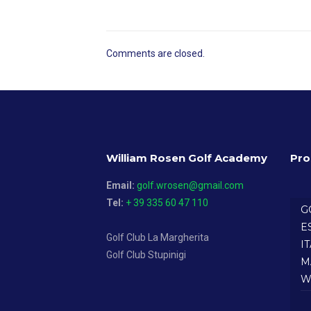
Comments are closed.
William Rosen Golf Academy
Pro
Email:
golf.wrosen@gmail.com
Tel:
+ 39 335 60 47 110
G
E
Golf Club La Margherita
I
Golf Club Stupinigi
M
W