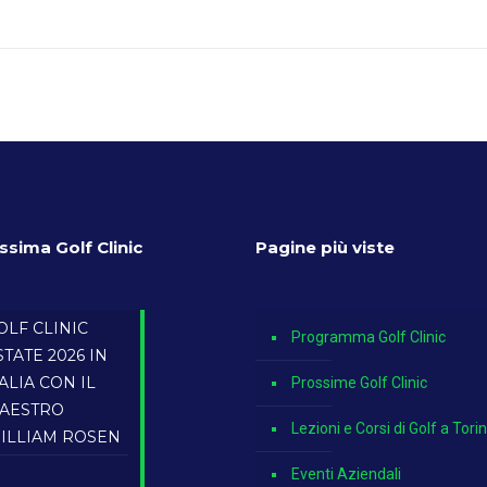
ssima Golf Clinic
Pagine più viste
OLF CLINIC
Programma Golf Clinic
STATE 2026 IN
TALIA CON IL
Prossime Golf Clinic
AESTRO
Lezioni e Corsi di Golf a Tori
ILLIAM ROSEN
Eventi Aziendali