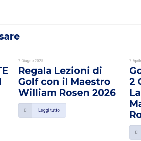
sare
7 Giugno 2025
7 Apri
TE
Regala Lezioni di
Go
N
Golf con il Maestro
2 
William Rosen 2026
La
Ma
Leggi tutto
R