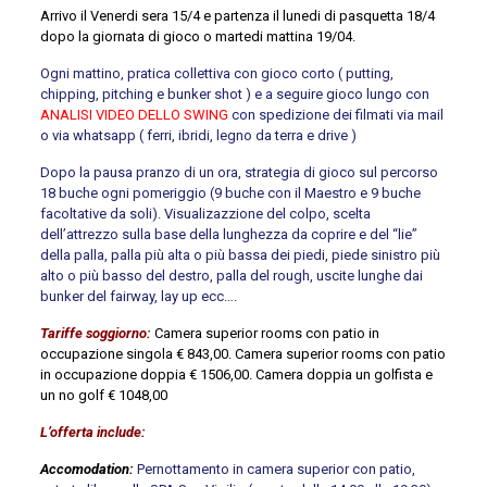
Arrivo il Venerdi sera 15/4 e partenza il lunedi di pasquetta 18/4
dopo la giornata di gioco o martedi mattina 19/04.
Ogni mattino, pratica collettiva con gioco corto ( putting,
chipping, pitching e bunker shot ) e a seguire gioco lungo con
ANALISI VIDEO DELLO SWING
con spedizione dei filmati via mail
o via whatsapp ( ferri, ibridi, legno da terra e drive )
Dopo la pausa pranzo di un ora, strategia di gioco sul percorso
18 buche ogni pomeriggio (9 buche con il Maestro e 9 buche
facoltative da soli). Visualizazzione del colpo, scelta
dell’attrezzo sulla base della lunghezza da coprire e del “lie”
della palla, palla più alta o più bassa dei piedi, piede sinistro più
alto o più basso del destro, palla del rough, uscite lunghe dai
bunker del fairway, lay up ecc….
Tariffe soggiorno:
Camera superior rooms con patio in
occupazione singola € 843,00. Camera superior rooms con patio
in occupazione doppia € 1506,00. Camera doppia un golfista e
un no golf € 1048,00
L’offerta include:
Accomodation:
Pernottamento in camera superior con patio,