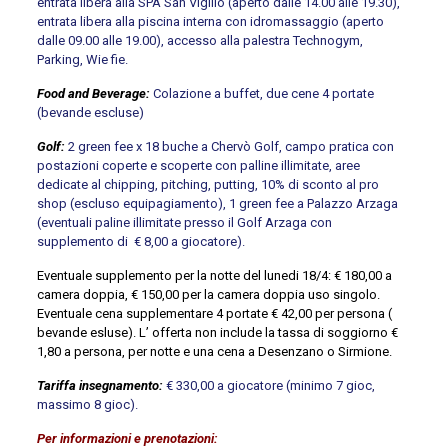
entrata libera alla SPA San Vigilio (aperto dalle 14.00 alle 19.30),
entrata libera alla piscina interna con idromassaggio (aperto
dalle 09.00 alle 19.00), accesso alla palestra Technogym,
Parking, Wie fie.
Food and Beverage:
Colazione a buffet, due cene 4 portate
(bevande escluse)
Golf:
2 green fee x 18 buche a Chervò Golf, campo pratica con
postazioni coperte e scoperte con palline illimitate, aree
dedicate al chipping, pitching, putting, 10% di sconto al pro
shop (escluso equipagiamento), 1 green fee a Palazzo Arzaga
(eventuali paline illimitate presso il Golf Arzaga con
supplemento di € 8,00 a giocatore).
Eventuale supplemento per la notte del lunedi 18/4: € 180,00 a
camera doppia, € 150,00 per la camera doppia uso singolo.
Eventuale cena supplementare 4 portate € 42,00 per persona (
bevande esluse). L’ offerta non include la tassa di soggiorno €
1,80 a persona, per notte e una cena a Desenzano o Sirmione.
Tariffa insegnamento:
€ 330,00 a giocatore (minimo 7 gioc,
massimo 8 gioc).
Per informazioni e prenotazioni: