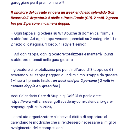
gareggiare per il premio finale !!!
Il vincitore del circuito vincerà un week end nello splendido Golf
Resort dell’ Argentario 5 stelle a Porto Ercole (GR), 2 notti, 2 green
fee per 2 persone in camera doppia.
– Ogni tappa si giocherà su 9/18 buche di domenica, formula
stableford. Ad ogni tappa verranno premiati su 2 categorie il 1 e
2 netto di categoria, 1 lordo, 1 lady e 1 senior.
– Ad ogni tappa, ogni giocatore totalizzerà e manterrà i punti
stableford ottenuti nella gara giocata.
Il giocatore che totalizzerà più punti nell’arco di 3 tappe su 6 (
scartando le 3 tappe peggiori quindi minimo 3 tappe da giocare
) vincerà il premio finale :
un week end per 2 persone ( 2 notti in
camera doppia e 2 green fee ).
Vedi Calendario Gare di Stupinigi Golf Club per le date:
https://www.williamrosengolfacademy.com/calendario-gare-
stupinigi-golf-club-2023/
Il comitato organizzatore si riserva il diritto di apportare al
calendario le modifiche che si rendessero necessarie al miglior
svolgimento delle competizioni.